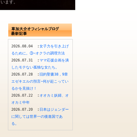
ています。
:
2026.08.04
女子力を引き上げ
るために。③~オクラの調理方法
:
2026.07.31
ママ応援企画を潰
したモテない孤独な女たち。
:
2026.07.28
旧約聖書38，9章
エゼキエルの預言~何が起こってい
るかを見抜け！
:
2026.07.22
オオカミ妖婦、オ
オカミ中年
:
2026.07.20
日本はジェンダー
に関しては世界一の後進国であ
る。