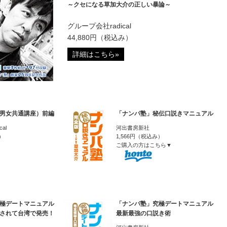
～クセになる草加大介の正しい暴論～
グループ会社radical
44,880円（税込み）
詳細はこちら»
男女共通講座）前編
「ナンパ塾」秘伝口説きマニュアル
al
河出書房新社
）
1,566円（税込み）
ご購入の方はこちら▼
極デートマニュアル
「ナンパ塾」究極デートマニュアル
されて台湾で発売！
最新最強の口説き術