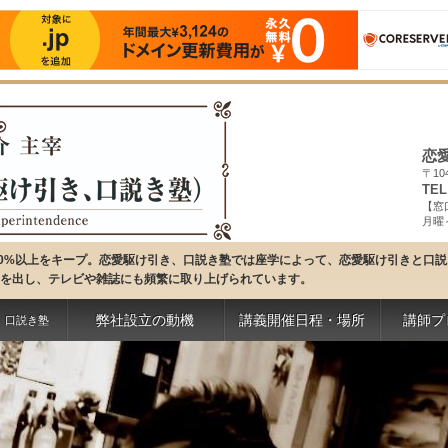
恋愛
〒10
TEL
【窓
月曜～
70%以上をキープ。恋愛駆け引き、口説き塾では座学によって、恋愛駆け引きと口
を出し、テレビや雑誌にも頻繁に取り上げられています。
弊社設立の動機
講義開催日程・場所
講師プ
、口説き塾