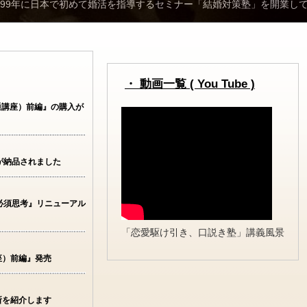
999年に日本で初めて婚活を指導するセミナー「結婚対策塾」を開業し
・ 動画一覧 ( You Tube )
通講座）前編』の購入が
が納品されました
必須思考』リニューアル
「恋愛駆け引き、口説き塾」講義風景
座）前編』発売
所を紹介します