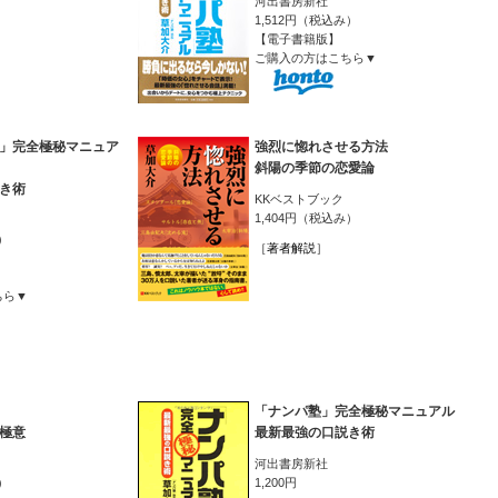
河出書房新社
1,512円（税込み）
【電子書籍版】
ご購入の方はこちら▼
」完全極秘マニュア
強烈に惚れさせる方法
斜陽の季節の恋愛論
き術
KKベストブック
1,404円（税込み）
）
［
著者解説
］
ちら▼
「ナンパ塾」完全極秘マニュアル
極意
最新最強の口説き術
河出書房新社
）
1,200円